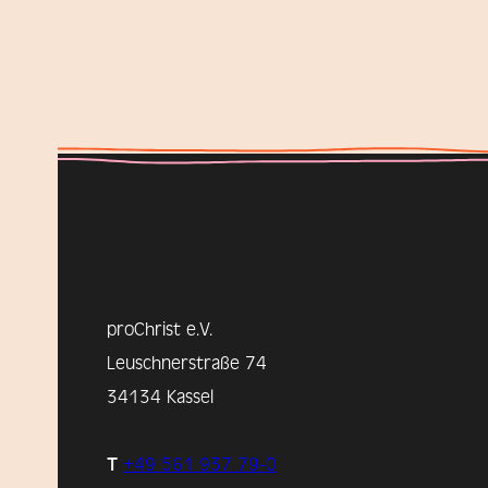
proChrist e.V.
Leuschnerstraße 74
34134 Kassel
T
+49 561 937 79-0