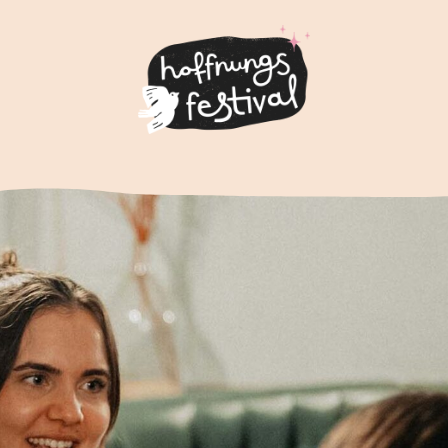
Infos
I
Über Hoffnungsfestival
LET
Kontakt
Wi
Spenden
Mu
Au
KO
Pu