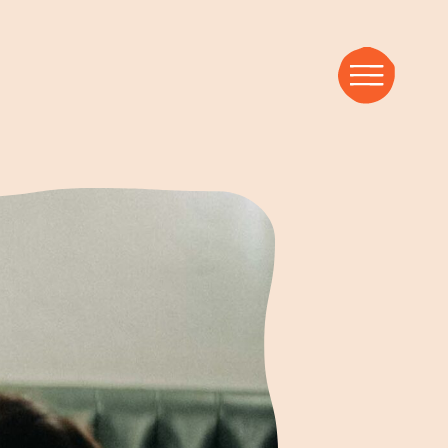
nspirations-Blog
ZTE BEITRÄGE
e du mit Trauer umgehst
sik, die Brücken baut
s Wunden werden Wunder
MMT BALD
bertät überleben – Was Jesus Eltern rät
Weitere Artikel
Den Glauben entdecken