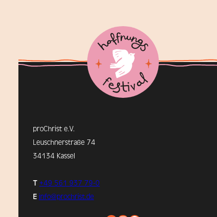
proChrist e.V.
Leuschnerstraße 74
34134 Kassel
T
+49 561 937 79-0
E
info@prochrist.de