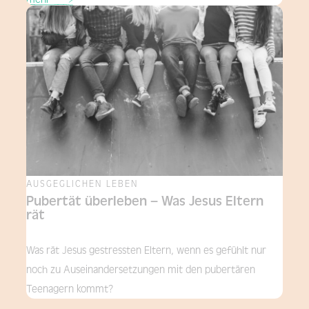
AUSGEGLICHEN LEBEN
Pubertät überleben – Was Jesus Eltern
rät
Was rät Jesus gestressten Eltern, wenn es gefühlt nur
noch zu Auseinandersetzungen mit den pubertären
Teenagern kommt?