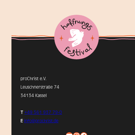
proChrist e.V.
Leuschnerstraße 74
34134 Kassel
T
+49 561 937 79-0
E
info@prochrist.de