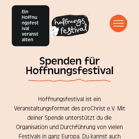
Ein
Vergangene Events
Hoffnu
ngsfest
ival
veranst
Infos
alten
Spenden für
Inspirations-Blog
Hoffnungsfestival
YouTube
Instagram
Facebook
Hoffnungsfestival ist ein
Veranstaltungsformat des proChrist e.V. Mit
deiner Spende unterstützt du die
Organisation und Durchführung von vielen
Festivals in ganz Europa. Du kannst auch