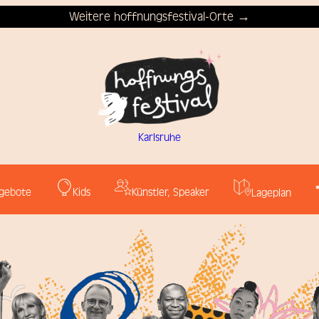
Weitere hoffnungsfestival-Orte →
Karlsruhe
Kids
Künstler, Speaker
gebote
Lageplan