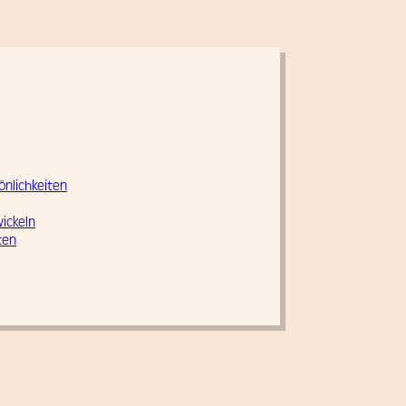
önlichkeiten
wickeln
ten