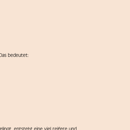
 Das bedeutet:
ingt, entsteht eine viel reifere und