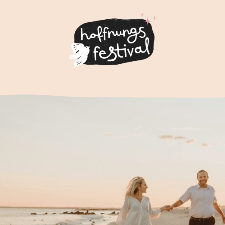
Infos
I
Über Hoffnungsfestival
LET
Kontakt
Wi
Spenden
Mu
Au
KO
Pu