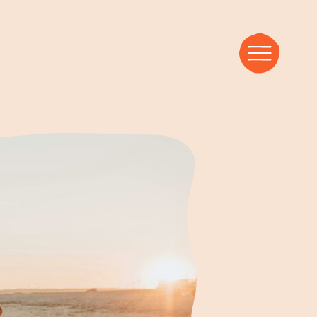
nspirations-Blog
ZTE BEITRÄGE
e du mit Trauer umgehst
sik, die Brücken baut
s Wunden werden Wunder
MMT BALD
bertät überleben – Was Jesus Eltern rät
Weitere Artikel
Den Glauben entdecken