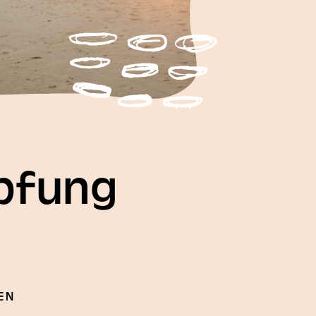
öpfung
EN