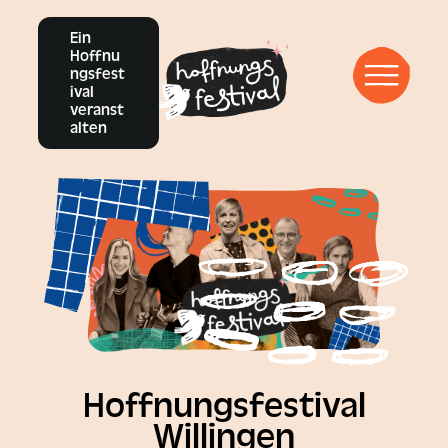
Ein
Vergangene Events
Hoffnu
ngsfest
ival
veranst
Infos
alten
Inspirations-Blog
YouTube
Instagram
Facebook
Hoffnungsfestival
Willingen