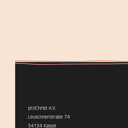
proChrist e.V.
Leuschnerstraße 74
34134 Kassel