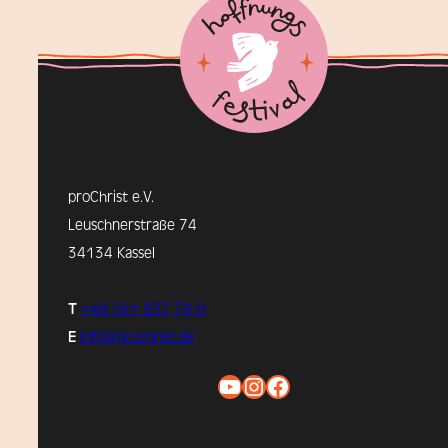
proChrist e.V.
Leuschnerstraße 74
34134 Kassel
T
+49 561 937 79-0
E
info@prochrist.de
YouTube
Instagram
Facebook