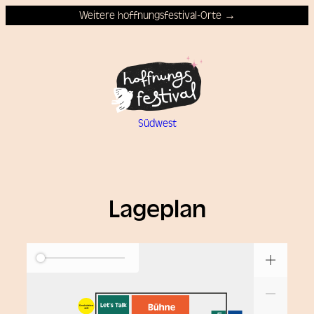
Weitere hoffnungsfestival-Orte →
Südwest
Lageplan