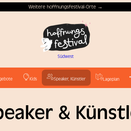
Weitere hoffnungsfestival-Orte →
Südwest
gebote
Kids
Speaker, Künstler
Lageplan
peaker & Künstl