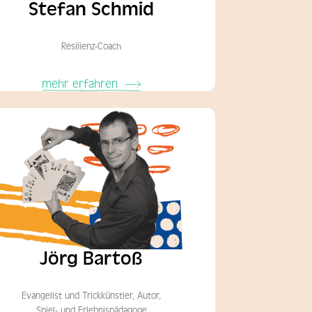
Stefan Schmid
Resilienz-Coach
mehr erfahren
Jörg Bartoß
Evangelist und Trickkünstler, Autor,
Spiel- und Erlebnispädagoge