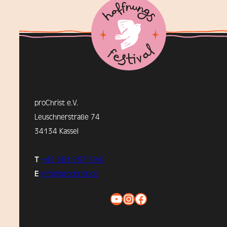
proChrist e.V.
Leuschnerstraße 74
34134 Kassel
T
+49 561 937 79-0
E
info@prochrist.de
YouTube
Instagram
Facebook